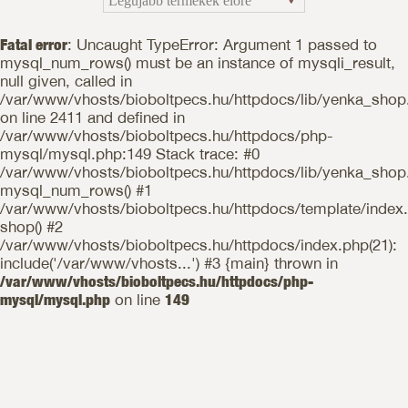
Fatal error
: Uncaught TypeError: Argument 1 passed to
mysql_num_rows() must be an instance of mysqli_result,
null given, called in
/var/www/vhosts/bioboltpecs.hu/httpdocs/lib/yenka_shop
on line 2411 and defined in
/var/www/vhosts/bioboltpecs.hu/httpdocs/php-
mysql/mysql.php:149 Stack trace: #0
/var/www/vhosts/bioboltpecs.hu/httpdocs/lib/yenka_shop.
mysql_num_rows() #1
/var/www/vhosts/bioboltpecs.hu/httpdocs/template/index.
shop() #2
/var/www/vhosts/bioboltpecs.hu/httpdocs/index.php(21):
include('/var/www/vhosts...') #3 {main} thrown in
/var/www/vhosts/bioboltpecs.hu/httpdocs/php-
mysql/mysql.php
on line
149