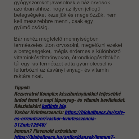
gyógyszereket javasolnak a háziorvosok,
azonban ahhoz, hogy az ilyen jellegű
betegségeket kezeljük és megelőzzük, nem
kell messzebbre menni, csak egy
gyümölcsösig.
Bár nehéz megfelelő mennyiségben
természetes úton orvosolni, megelőzni ezeket
a betegségeket, mégis érdemes a különböző
vitaminkészítményeken, étrendkiegészítőkön
túl egy kis természet adta gyümölccsel is
felturbózni az ásványi anyag- és vitamin
raktárainkat.
Tippek:
Rezveratrol Komplex készítményünkkel teljesebbé
tudod tenni a napi tápanyag- és vitamin beviteledet.
Részletekért
kattints ide
.
Vasbor Kvintesszencia:
https://bioboltpecs.hu/sziv-
es-errendszer/vasbor-kvintesszencia-
312ml::12546/
Immun7 Flavonoid extraktum
https://bioboltpecs.hu/antioxidansok/immun7-