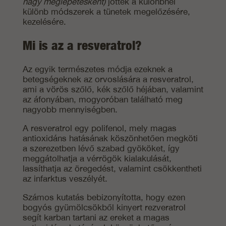
nagy meglepetésként)
jöttek a különbnél
különb módszerek a tünetek megelőzésére,
kezelésére.
Mi is az a resveratrol?
Az egyik természetes módja ezeknek a
betegségeknek az orvoslására a resveratrol,
ami a vörös szőlő, kék szőlő héjában, valamint
az áfonyában, mogyoróban található meg
nagyobb mennyiségben.
A resveratrol egy polifenol, mely magas
antioxidáns hatásának köszönhetően megköti
a szerezetben lévő szabad gyököket, így
meggátolhatja a vérrögök kialakulását,
lassíthatja az öregedést, valamint csökkentheti
az infarktus veszélyét.
Számos kutatás bebizonyította, hogy ezen
bogyós gyümölcsökből kinyert rezveratrol
segít karban tartani az ereket a magas