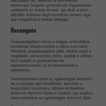
használjon fel. Valamint a rezveratrolt
tartalmazó bogyós gyömülcsök fogyasztása
csökkenti az éhség érzetet, így akár a késő
délutáni órákban segít kordában tartani vagy
épp megelőzni a farkas éhséget.
Összegzés
Összességében nézve a magas antioxidáns
bevitelnek köszönhetően a teljes szervezet
felfrissül, energikusabbá válik, hiszen segít a
megfelelő vérnyomást elérni, ezáltal a vérben
lévő oxigén is gyorsabban és
egyenletesebben jut el mindenhová a
testünkben.
Természetesen ezzel az egészséges életmód
és a mozgás nem kiváltható, azonban a
hosszútávú eredmény elérése érdekében
érdemes lépésről lépésre haladni, így segítve
szervezetünket az egészséges életmód útján.