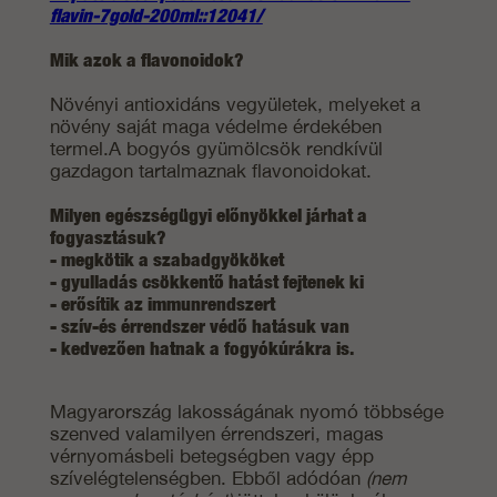
flavin-7gold-200ml::12041/
Mik azok a flavonoidok?
Növényi antioxidáns vegyületek, melyeket a
növény saját maga védelme érdekében
termel.A bogyós gyümölcsök rendkívül
gazdagon tartalmaznak flavonoidokat.
Milyen egészségügyi előnyökkel járhat a
fogyasztásuk?
- megkötik a szabadgyököket
- gyulladás csökkentő hatást fejtenek ki
- erősítik az immunrendszert
- szív-és érrendszer védő hatásuk van
- kedvezően hatnak a fogyókúrákra is.
Magyarország lakosságának nyomó többsége
szenved valamilyen érrendszeri, magas
vérnyomásbeli betegségben vagy épp
szívelégtelenségben. Ebből adódóan
(nem