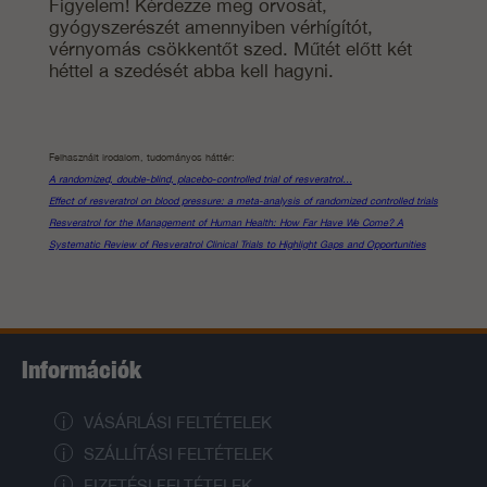
Figyelem! Kérdezze meg orvosát,
gyógyszerészét amennyiben vérhígítót,
vérnyomás csökkentőt szed. Műtét előtt két
héttel a szedését abba kell hagyni.
Felhasznált irodalom, tudományos háttér:
A randomized, double-blind, placebo-controlled trial of resveratrol…
Effect of resveratrol on blood pressure: a meta-analysis of randomized controlled trials
Resveratrol for the Management of Human Health: How Far Have We Come? A
Systematic Review of Resveratrol Clinical Trials to Highlight Gaps and Opportunities
Információk
VÁSÁRLÁSI FELTÉTELEK
SZÁLLÍTÁSI FELTÉTELEK
FIZETÉSI FELTÉTELEK