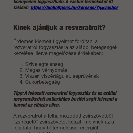
könnyedén fogyasztható. A vasbor termékeket itt
találod:
https://bioboltpecs.hu/kereses/?q=vasbor
Kinek ajánljuk a resveratrolt?
Érdemes kiemelt figyelmet fordítani a
rezveratrol fogyasztásra az alábbi betegségek
kezelése illetve megelőzése érdekében:
Szívelégtelenség
Magas vérnyomás
Viszér, viszértágulat, seprűvénák
Cukorbetegség
Tipp: A fokozott rezveratrol fogyasztás és az ezáltal
megemelkedett antioxidáns bevitel segít felvenni a
harcot az elhízás ellen.
A rezveratrol a felhalmozódott zsírszövetből
“zsírégető” zsírszövetet készít, melynek az a
feladata, hogy hőtermeléssel energiát