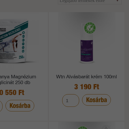
Tanya Magnézium
Wtn Alvásbarát krém 100ml
glicinát 250 db
3 190 Ft
0 550 Ft