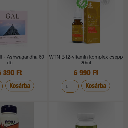
il - Ashwagandha 60
WTN B12-vitamin komplex csepp
db
20ml
6 390 Ft
6 990 Ft