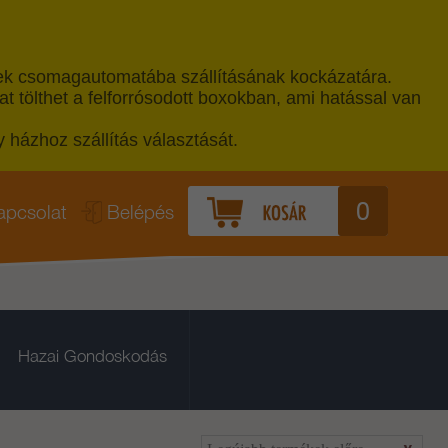
ékek csomagautomatába szállításának kockázatára.
 tölthet a felforrósodott boxokban, ami hatással van
 házhoz szállítás választását.
0
apcsolat
Belépés
Hazai Gondoskodás