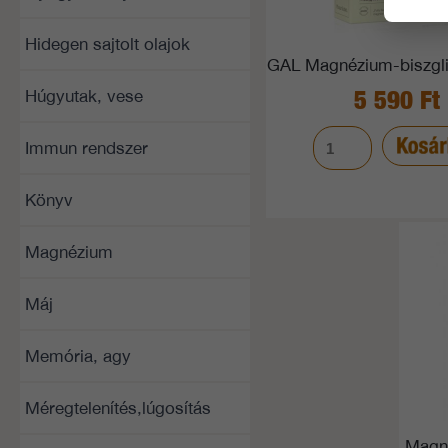
Hidegen sajtolt olajok
GAL Magnézium-biszgli
5 590 Ft
Húgyutak, vese
Immun rendszer
Könyv
Magnézium
Máj
Memória, agy
Méregtelenítés,lúgosítás
Magn