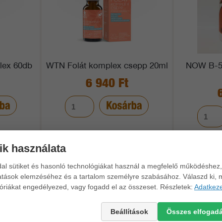
lex 60db
WTN Folát komplex csepp 20ml
NOW B-50
6 940 Ft
ik használata
dal sütiket és hasonló technológiákat használ a megfelelő működéshez,
atások elemzéséhez és a tartalom személyre szabásához. Válaszd ki, 
óriákat engedélyezed, vagy fogadd el az összeset. Részletek:
Adatkeze
Beállítások
Összes elfogad