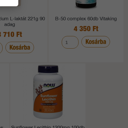
ium L-laktát 221g 90
B-50 complex 60db Vitaking
adag
4 350 Ft
3 710 Ft
ow
Sunflower Lecithin 1200mg 100db