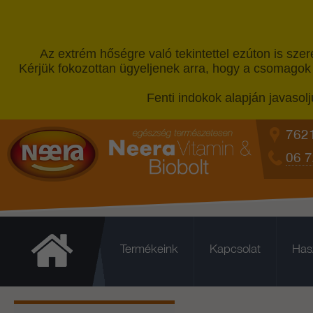
Az extrém hőségre való tekintettel ezúton is sz
Kérjük fokozottan ügyeljenek arra, hogy a csomagok 
Fenti indokok alapján javasol
7621
06 7
Termékeink
Kapcsolat
Has