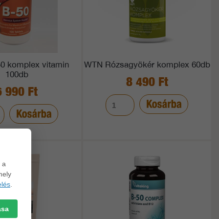
 komplex vitamin
WTN Rózsagyökér komplex 60db
100db
8 490 Ft
6 990 Ft
 a
mely
lés
.
ása