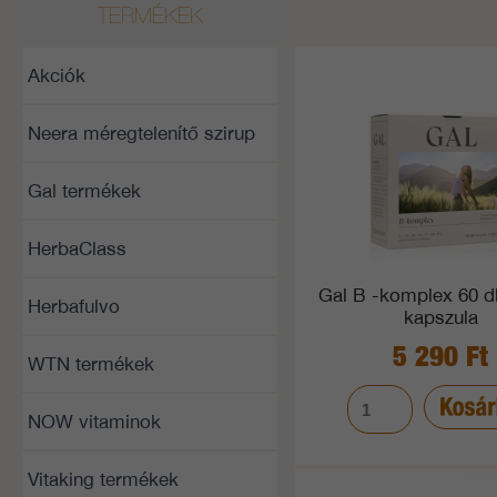
TERMÉKEK
Akciók
Neera méregtelenítő szirup
Gal termékek
HerbaClass
Gal B -komplex 60 d
Herbafulvo
kapszula
5 290 Ft
WTN termékek
NOW vitaminok
Vitaking termékek