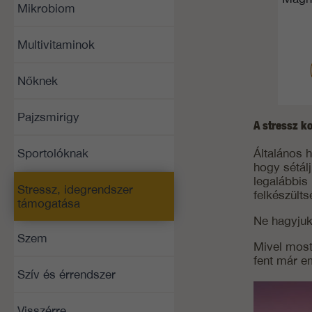
Mikrobiom
Multivitaminok
Nőknek
Pajzsmirigy
A stressz k
Általános 
Sportolóknak
hogy sétál
legalábbis
Stressz, idegrendszer
felkészülts
támogatása
Ne hagyjuk
Szem
Mivel most
fent már e
Szív és érrendszer
Visszérre