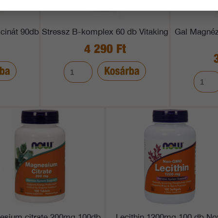
cinát 90db
Stressz B-komplex 60 db Vitaking
Gal Magnéz
4 290 Ft
esium citrate 200mg 100db
Lecithin 1200mg 100 db N