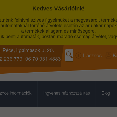
Kedves Vásárlóink!
eretnénk felhívni szíves figyelmüket a megvásárolt term
automatáknál történő átvétele esetén az áru akár napokat
a termékek állagára és minőségére.
juk benti automaták, postán maradó csomag átvétel, vagy
 Pécs, Irgalmasok u. 20.
Hasznos
K
2 236 779
06 70 931 4883
znos információk
Ingyenes házhozszállítás
Blog