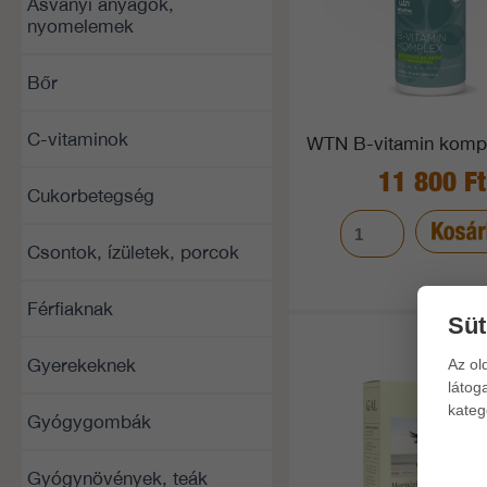
Ásványi anyagok,
nyomelemek
Bőr
C-vitaminok
WTN B-vitamin komp
11 800 Ft
Cukorbetegség
Csontok, ízületek, porcok
Férfiaknak
Süt
Gyerekeknek
Az ol
látog
kateg
Gyógygombák
Gyógynövények, teák