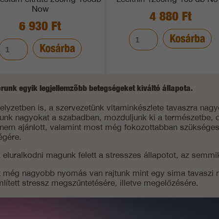
Now
4 880 Ft
6 930 Ft
orunk egyik legjellemzőbb betegségeket kiváltó állapota.
helyzetben is, a szervezetünk vitaminkészlete tavaszra nagy
junk nagyokat a szabadban, mozduljunk ki a természetbe, 
 nem ajánlott, valamint most még fokozottabban szükség
égére.
 eluralkodni magunk felett a stresszes állapotot, az semmi
 még nagyobb nyomás van rajtunk mint egy sima tavaszi nap
mlített stressz megszűntetésére, illetve megelőzésére.