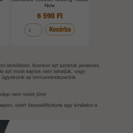
Now
6 590 Ft
on lecsökken. Ilyenkor azt szoktuk javasolni,
de ezt most sajnos nem tehetjük, vagy
es ügyelnünk az immunrendszerünk
képp nem vezet jóra!
on, ezért összeállítottunk egy kínálatot a