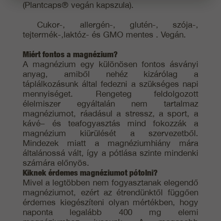
(Plantcaps® vegán kapszula).
Cukor-, allergén-, glutén-, szója-,
tejtermék-,laktóz- és GMO mentes . Vegán.
Miért fontos a magnézium?
A magnézium egy különösen fontos ásványi
anyag, amiből nehéz kizárólag a
táplálkozásunk által fedezni a szükséges napi
mennyiséget. Rengeteg feldolgozott
élelmiszer egyáltalán nem tartalmaz
magnéziumot, ráadásul a stressz, a sport, a
kávé– és teafogyasztás mind fokozzák a
magnézium kiürülését a szervezetből.
Mindezek miatt a magnéziumhiány mára
általánossá vált, így a pótlása szinte mindenki
számára előnyös.
Kiknek érdemes magnéziumot pótolni?
Mivel a legtöbben nem fogyasztanak elegendő
magnéziumot, ezért az étrendünktől függően
érdemes kiegészíteni olyan mértékben, hogy
naponta legalább 400 mg elemi