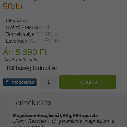
90db
Cikkszám:
Gal
Gyártó / Márka:
0.09Kg/db
Termék súlya:
62,11 Ft/ db
Egységár:
Ár: 5 590 Ft
Áraink bruttó árak
112
hűség forintot ér
Termékleírás
Magnézium-biszglicinát, 88 g, 90 kapszula
„Fully Reacted”, új generációs magnézium a
glicin erejével