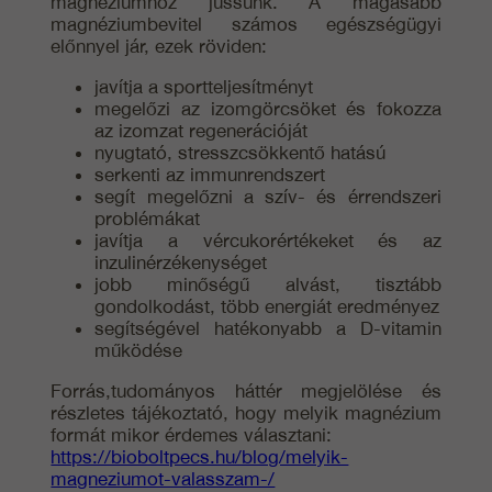
magnéziumhoz jussunk. A magasabb
magnéziumbevitel számos egészségügyi
előnnyel jár, ezek röviden:
javítja a sportteljesítményt
megelőzi az izomgörcsöket és fokozza
az izomzat regenerációját
nyugtató, stresszcsökkentő hatású
serkenti az immunrendszert
segít megelőzni a szív- és érrendszeri
problémákat
javítja a vércukorértékeket és az
inzulinérzékenységet
jobb minőségű alvást, tisztább
gondolkodást, több energiát eredményez
segítségével hatékonyabb a D-vitamin
működése
Forrás,tudományos háttér megjelölése és
részletes tájékoztató, hogy melyik magnézium
formát mikor érdemes választani:
https://bioboltpecs.hu/blog/melyik-
magneziumot-valasszam-/