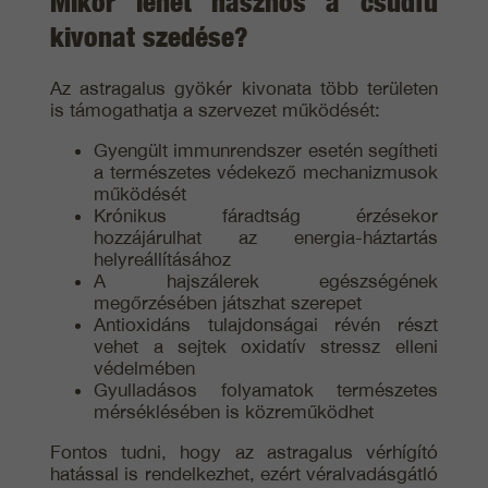
Mikor lehet hasznos a csüdfű
kivonat szedése?
Az astragalus gyökér kivonata több területen
is támogathatja a szervezet működését:
Gyengült immunrendszer esetén segítheti
a természetes védekező mechanizmusok
működését
Krónikus fáradtság érzésekor
hozzájárulhat az energia-háztartás
helyreállításához
A hajszálerek egészségének
megőrzésében játszhat szerepet
Antioxidáns tulajdonságai révén részt
vehet a sejtek oxidatív stressz elleni
védelmében
Gyulladásos folyamatok természetes
mérséklésében is közreműködhet
Fontos tudni, hogy az astragalus vérhígító
hatással is rendelkezhet, ezért véralvadásgátló