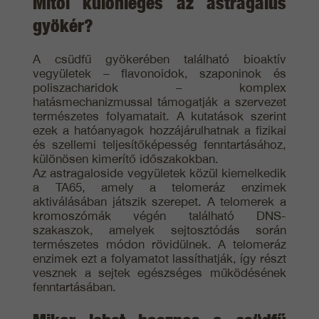
Mitől különleges az astragalus
gyökér?
A csüdfű gyökerében található bioaktív
vegyületek – flavonoidok, szaponinok és
poliszacharidok – komplex
hatásmechanizmussal támogatják a szervezet
természetes folyamatait. A kutatások szerint
ezek a hatóanyagok hozzájárulhatnak a fizikai
és szellemi teljesítőképesség fenntartásához,
különösen kimerítő időszakokban.
Az astragaloside vegyületek közül kiemelkedik
a TA65, amely a telomeráz enzimek
aktiválásában játszik szerepet. A telomerek a
kromoszómák végén található DNS-
szakaszok, amelyek sejtosztódás során
természetes módon rövidülnek. A telomeráz
enzimek ezt a folyamatot lassíthatják, így részt
vesznek a sejtek egészséges működésének
fenntartásában.