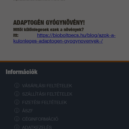
ADAPTOGÉN GYÓGYNÖVÉNY!
Mitől különlegesek ezek a növények?
Itt:
https://bioboltpecs.hu/blog/azok-a-
kulonleges-adaptogen-gyogynovenyek-/
Információk
VÁSÁRLÁSI FELTÉTELEK
SZÁLLÍTÁSI FELTÉTELEK
FIZETÉSI FELTÉTELEK
ÁSZF
CÉGINFORMÁCIÓ
ADATKEZELÉS