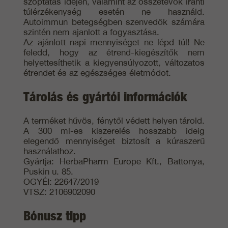
szoptatás idején, valamint az összetevők iránti
túlérzékenység esetén ne használd.
Autoimmun betegségben szenvedők számára
szintén nem ajanlott a fogyasztása.
Az ajánlott napi mennyiséget ne lépd túl! Ne
feledd, hogy az étrend-kiegészítők nem
helyettesíthetik a kiegyensúlyozott, változatos
étrendet és az egészséges életmódot.
Tárolás és gyártói információk
A terméket hűvös, fénytől védett helyen tárold.
A 300 ml-es kiszerelés hosszabb ideig
elegendő mennyiséget biztosít a kúraszerű
használathoz.
Gyártja: HerbaPharm Europe Kft., Battonya,
Puskin u. 85.
OGYÉI: 22647/2019
VTSZ: 2106902090
Bónusz tipp