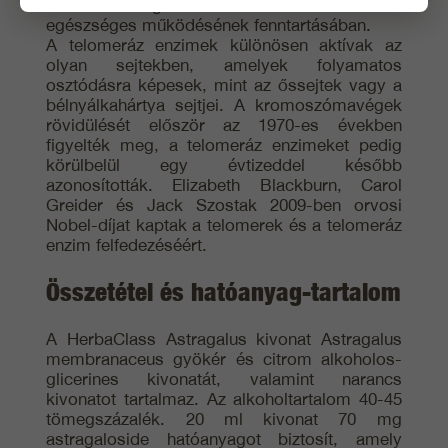
kulcsfontosságú a szövetek és szervek
egészséges működésének fenntartásában.
A telomeráz enzimek különösen aktívak az
olyan sejtekben, amelyek folyamatos
osztódásra képesek, mint az őssejtek vagy a
bélnyálkahártya sejtjei. A kromoszómavégek
rövidülését először az 1970-es években
figyelték meg, a telomeráz enzimeket pedig
körülbelül egy évtizeddel később
azonosították. Elizabeth Blackburn, Carol
Greider és Jack Szostak 2009-ben orvosi
Nobel-díjat kaptak a telomerek és a telomeráz
enzim felfedezéséért.
Összetétel és hatóanyag-tartalom
A HerbaClass Astragalus kivonat Astragalus
membranaceus gyökér és citrom alkoholos-
glicerines kivonatát, valamint narancs
kivonatot tartalmaz. Az alkoholtartalom 40-45
tömegszázalék. 20 ml kivonat 70 mg
astragaloside hatóanyagot biztosít, amely