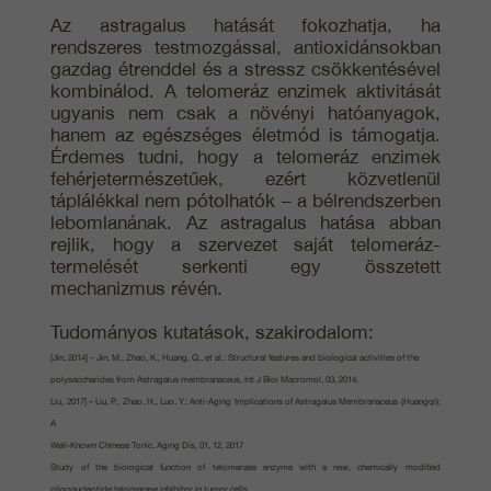
Az astragalus hatását fokozhatja, ha
rendszeres testmozgással, antioxidánsokban
gazdag étrenddel és a stressz csökkentésével
kombinálod. A telomeráz enzimek aktivitását
ugyanis nem csak a növényi hatóanyagok,
hanem az egészséges életmód is támogatja.
Érdemes tudni, hogy a telomeráz enzimek
fehérjetermészetűek, ezért közvetlenül
táplálékkal nem pótolhatók – a bélrendszerben
lebomlanának. Az astragalus hatása abban
rejlik, hogy a szervezet saját telomeráz-
termelését serkenti egy összetett
mechanizmus révén.
Tudományos kutatások, szakirodalom:
[Jin, 2014] – Jin, M., Zhao, K., Huang, Q., et al.: Structural features and biological activities of the
polysaccharides from Astragalus membranaceus, Int J Biol Macromol, 03, 2014.
Liu, 2017] – Liu, P., Zhao, H., Luo, Y.: Anti-Aging Implications of Astragalus Membranaceus (Huangqi):
A
Well-Known Chinese Tonic, Aging Dis, 01, 12, 2017
Study of the biological function of telomerase enzyme with a new, chemically modified
oligonucleotide telomerase inhibitor in tumor cells