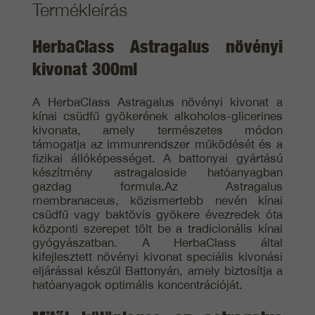
Termékleírás
HerbaClass Astragalus növényi
kivonat 300ml
A HerbaClass Astragalus növényi kivonat a
kínai csüdfű gyökerének alkoholos-glicerines
kivonata, amely természetes módon
támogatja az immunrendszer működését és a
fizikai állóképességet. A battonyai gyártású
készítmény astragaloside hatóanyagban
gazdag formula.Az Astragalus
membranaceus, közismertebb nevén kínai
csüdfű vagy baktövis gyökere évezredek óta
központi szerepet tölt be a tradicionális kínai
gyógyászatban. A HerbaClass által
kifejlesztett növényi kivonat speciális kivonási
eljárással készül Battonyán, amely biztosítja a
hatóanyagok optimális koncentrációját.