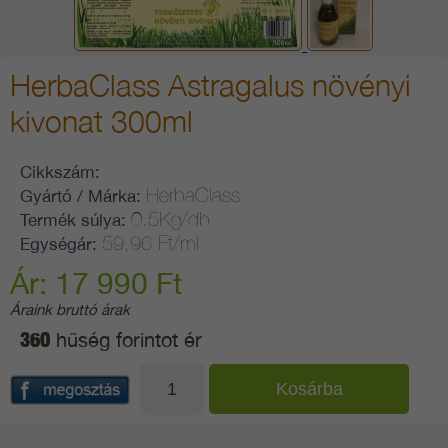
HerbaClass Astragalus növényi
kivonat 300ml
Cikkszám:
HerbaClass
Gyártó / Márka:
0.5Kg/db
Termék súlya:
59,96 Ft/ml
Egységár:
Ár: 17 990 Ft
Áraink bruttó árak
360
hűség forintot ér