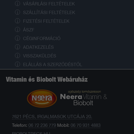
VÁSÁRLÁSI FELTÉTELEK
SZÁLLÍTÁSI FELTÉTELEK
FIZETÉSI FELTÉTELEK
ÁSZF
CÉGINFORMÁCIÓ
ADATKEZELÉS
VISSZAKÜLDÉS
ELÁLLÁS A SZERZŐDÉSTŐL
Vitamin és Biobolt Webáruház
7621 PÉCS, IRGALMASOK UTCÁJA 20.
Telefon:
06 72 236 779
Mobil:
06 70 931 4883
BIOBOLTPECS.HU