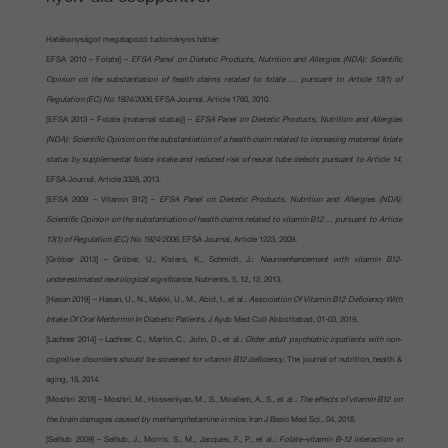
Hatékonyságot megalapozó tudományos háttér:
EFSA 2010 – Folate] –
EFSA Panel on Dietetic Products, Nutrition and Allergies (NDA): Scientific
Opinion on the substantiation of health claims related to folate … pursuant to Article 13(1) of
Regulation (EC) No 1924/2006
, EFSA Journal, Article 1760, 2010.
[EFSA 2013 – Folate (maternal status)] –
EFSA Panel on Dietetic Products, Nutrition and Allergies
(NDA): Scientific Opinion on the substantiation of a health claim related to increasing maternal folate
status by supplemental folate intake and reduced risk of neural tube defects pursuant to Article 14
,
EFSA Journal, Article 3328, 2013.
[EFSA 2009 – Vitamin B12] –
EFSA Panel on Dietetic Products, Nutrition and Allergies (NDA):
Scientific Opinion on the substantiation of health claims related to vitamin B12 … pursuant to Article
13(1) of Regulation (EC) No 1924/2006
, EFSA Journal, Article 1223, 2009.
[Gröber 2013] – Gröber, U., Kisters, K., Schmidt, J.:
Neuroenhancement with vitamin B12-
underestimated neurological significance
, Nutrients, 5, 12, 12, 2013.
[Hasan 2019] – Hasan, U., N., Makki, U., M., Abid, I., et al.:
Association Of Vitamin B12 Deficiency With
Intake Of Oral Metformin In Diabetic Patients
, J Ayub Med Coll Abbottabad, 01-03, 2019.
[Lachner 2014] – Lachner, C., Martin, C., John, D., et al.:
Older adult psychiatric inpatients with non-
cognitive disorders should be screened for vitamin B12 deficiency
, The journal of nutrition, health &
aging, 18, 2014.
[Moshiri 2018] – Moshiri, M., Hosseiniyan, M., S., Moallem, A., S., et al.:
The effects of vitamin B12 on
the brain damages caused by methamphetamine in mice
, Iran J Basic Med Sci., 04, 2018.
[Selhub 2009] – Selhub, J., Morris, S., M., Jacques, F., P., et al.:
Folate–vitamin B-12 interaction in