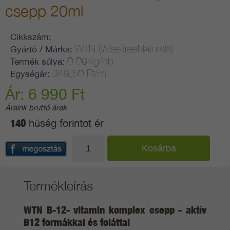
csepp 20ml
Cikkszám:
WTN (WiseTreeNaturals)
Gyártó / Márka:
0.09Kg/db
Termék súlya:
349,50 Ft/ml
Egységár:
Ár: 6 990 Ft
Áraink bruttó árak
140
hűség forintot ér
Termékleírás
WTN B-12- vitamin komplex csepp - aktív
B12 formákkal és foláttal