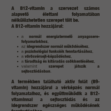
A B12-vitamin a szervezet számos
alapvető élettani folyamatában
nélkülözhetetlen szerepet tölt be.
A B12-vitamin hozzájárul:
a
normál energiatermelő anyagcsere-
folyamatokhoz
,
az
idegrendszer normál működéséhez
,
a
pszichológiai funkciók fenntartásához
,
a
vörösvérsejt-képződéshez
,
a
fáradtság és kifáradás csökkentéséhez
,
valamint
szerepet játszik a
sejtosztódásban
.
A termékben található
aktív folát
(B9-
vitamin) hozzájárul a
vérképzés normál
folyamataihoz
, és
együttműködik a B12-
vitaminnal
a sejtosztódás és az
idegrendszer egészséges működésének