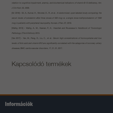
relation to cognitive impairment, anemia, and biochemical indicators of vitamin B-12 deficiency
, Am
J Clin Nutr, 02, 2009.
[Sil 2018] – Sil, A., Kumar, H., Mondal, D., R., et al.:
A randomized, open labeled study comparing the
serum levels of cobalamin after three doses of 500 mcg vs. a single dose methylcobalamin of 1500
mcg in patients with peripheral neuropathy
, Korean J Pain, 07, 2018.
[Wallig 2013] – Wallig, A., M., Keenan, P., K.:
Haschek and Rousseaux's Handbook of Toxicologic
Pathology (Third Edition)
, 2013.
[Yan 2017] – Yan, M., Peng, D., Liu, C., et al.:
Serum high concentrations of homocysteine and low
levels of folic acid and vitamin B12 are significantly correlated with the categories of coronary artery
diseases
, BMC cardiovascular disorders, 17, 21, 01, 2017.
Kapcsolódó termékek
Információk