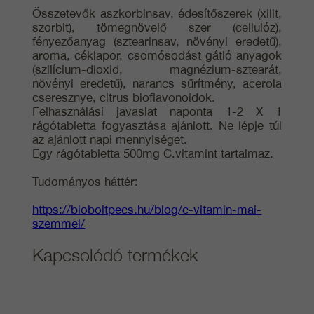
Összetevők aszkorbinsav, édesítőszerek (xilit,
szorbit), tömegnövelő szer (cellulóz),
fényezőanyag (sztearinsav, növényi eredetű),
aroma, céklapor, csomósodást gátló anyagok
(szilícium-dioxid, magnézium-sztearát,
növényi eredetű), narancs sűrítmény, acerola
cseresznye, citrus bioflavonoidok.
Felhasználási javaslat naponta 1-2 X 1
rágótabletta fogyasztása ajánlott. Ne lépje túl
az ajánlott napi mennyiséget.
Egy rágótabletta 500mg C.vitamint tartalmaz.
Tudományos háttér:
https://bioboltpecs.hu/blog/c-vitamin-mai-
szemmel/
Kapcsolódó termékek