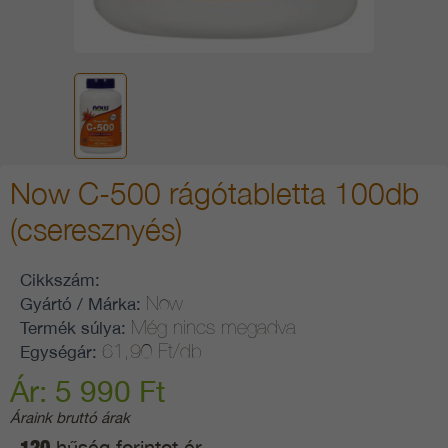
Now C-500 rágótabletta 100db
(cseresznyés)
Cikkszám:
Now
Gyártó / Márka:
Még nincs megadva
Termék súlya:
61,90 Ft/db
Egységár:
Ár: 5 990 Ft
Áraink bruttó árak
hűség forintot ér