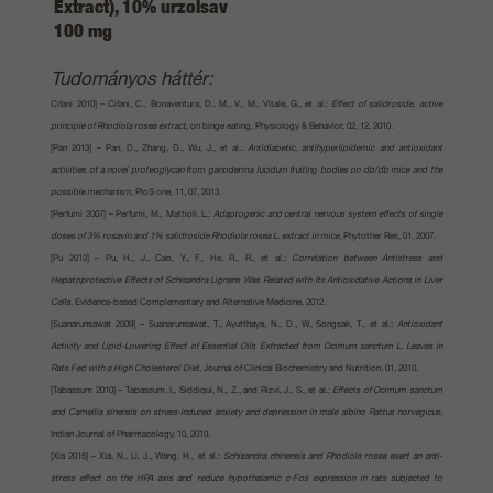
Extract), 10% urzolsav
100 mg
Tudományos háttér:
Cifani 2010] – Cifani, C., Bonaventura, D., M., V., M., Vitale, G., et al.:
Effect of salidroside, active
principle of Rhodiola rosea extract
, on binge eating, Physiology & Behavior, 02, 12, 2010.
[Pan 2013] – Pan, D., Zhang, D., Wu, J., et al.:
Antidiabetic, antihyperlipidemic and antioxidant
activities of a novel proteoglycan from ganoderma lucidum fruiting bodies on db/db mice and the
possible mechanism
, PloS one, 11, 07, 2013.
[Perfumi 2007] – Perfumi, M., Mattioli, L.:
Adaptogenic and central nervous system effects of single
doses of 3% rosavin and 1% salidroside Rhodiola rosea L. extract in mice
, Phytother Res, 01, 2007.
[Pu 2012] – Pu, H., J., Cao, Y., F., He, R., R., et al.:
Correlation between Antistress and
Hepatoprotective Effects of Schisandra Lignans Was Related with Its Antioxidative Actions in Liver
Cells
, Evidence-based Complementary and Alternative Medicine, 2012.
[Suanarunsawat 2009] – Suanarunsawat, T., Ayutthaya, N., D., W., Songsak, T., et al.:
Antioxidant
Activity and Lipid-Lowering Effect of Essential Oils Extracted from Ocimum sanctum L. Leaves in
Rats Fed with a High Cholesterol Diet
, Journal of Clinical Biochemistry and Nutrition, 01, 2010.
[Tabassum 2010] – Tabassum, I., Siddiqui, N., Z., and Rizvi, J., S., et al.:
Effects of Ocimum sanctum
and Camellia sinensis on stress-induced anxiety and depression in male albino Rattus norvegicus
,
Indian Journal of Pharmacology, 10, 2010.
[Xia 2015] – Xia, N., Li, J., Wang, H., et al.:
Schisandra chinensis and Rhodiola rosea exert an anti-
stress effect on the HPA axis and reduce hypothalamic c-Fos expression in rats subjected to