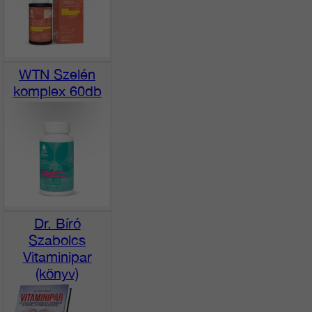
WTN Szelén
komplex 60db
Dr. Bíró
Szabolcs
Vitaminipar
(könyv)