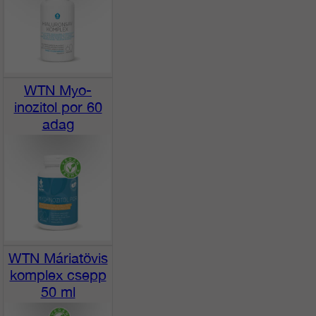
WTN Myo-
inozitol por 60
adag
WTN Máriatövis
komplex csepp
50 ml