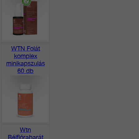
WTN Folát
komplex
minikapszulás
60 db
Wtn
Bélflórabarát