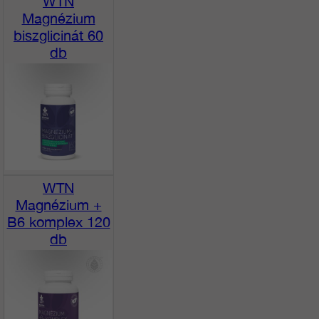
WTN
Magnézium
biszglicinát 60
db
WTN
Magnézium +
B6 komplex 120
db