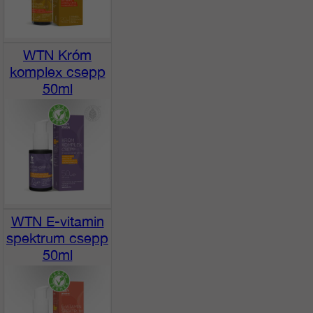
WTN Króm
komplex csepp
50ml
WTN E-vitamin
spektrum csepp
50ml