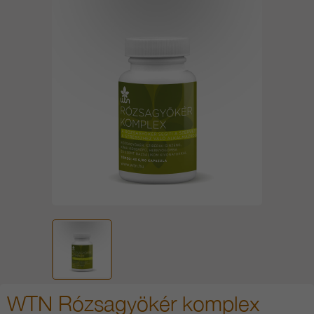
WTN Rózsagyökér komplex