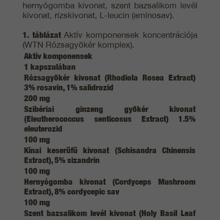
hernyógomba kivonat, szent bazsalikom levél
kivonat, rizskivonat, L-leucin (aminosav).
1. táblázat
Aktív komponensek koncentrációja
(WTN Rózsagyökér komplex).
Aktív komponensek
1 kapszulában
Rózsagyökér kivonat (Rhodiola Rosea Extract)
3% rosavin, 1% salidrozid
200 mg
Szibériai ginzeng gyökér kivonat
(Eleutherococcus senticosus Extract) 1.5%
eleuterozid
100 mg
Kínai keserűfű kivonat (Schisandra Chinensis
Extract), 5% sizandrin
100 mg
Hernyógomba kivonat (Cordyceps Mushroom
Extract), 8% cordycepic sav
100 mg
Szent bazsalikom levél kivonat (Holy Basil Leaf