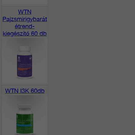
WTN
Pajzsmirigybarát
étrend-
kiegészítő 60 db
WTN I3K 60db