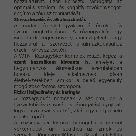
hozzájárulhat. Ezen keresztül támogatja az
optimális szellemi és kognitív tevékenységet,
segítve a fókusz fenntartását.
Stresszkezelés és alkalmazkodás
A modern életvitel gyakran jár érzelmi és
fizikai megterheléssel. A rózsagyökér egy
ismert adaptogén növény, ami azt jelenti, hogy
hozzájárul a szervezet alkalmazkodásához
érzelmi stressz esetén.
A WTN Rózsagyökér komplex részét képezi a
szent bazsalikom kivonata
is, amelyet a
hagyományos ájurvédikus szemléletben
hosszú ideje alkalmaznak olyan
élethelyzetekben, amikor a belső egyensúly
megőrzése fontos szempont.
Fizikai teljesítmény és keringés
A rózsagyökér nemcsak a szellemi, de a
fizikai kihívások során is támogatást nyújthat,
legyen szó akár sportról, akár egy megterhelő
munkanapról.
A rózsagyökér kivonat támogatja a normál
vérkeringést, ami segítheti az izmok és
szervek tápanyagellátását fizikai aktivitás