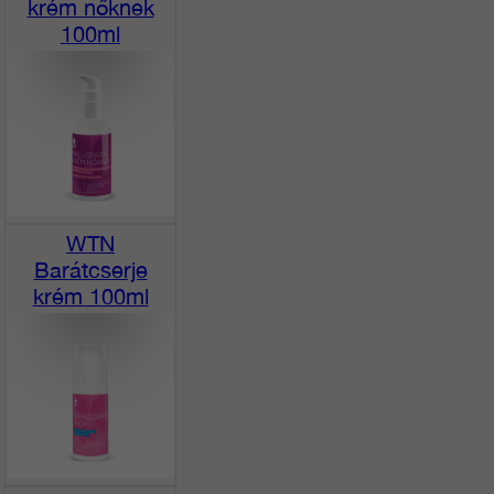
krém nőknek
100ml
WTN
Barátcserje
krém 100ml