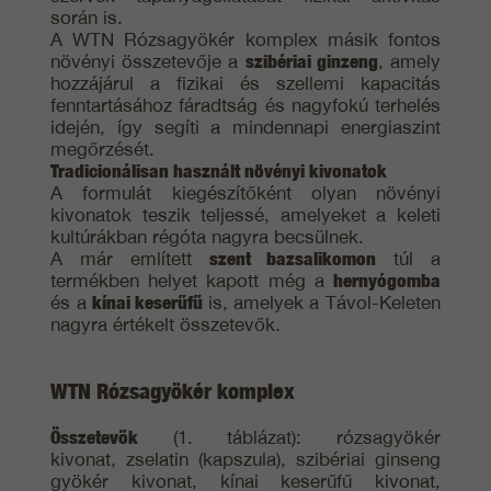
során is.
A WTN Rózsagyökér komplex másik fontos
növényi összetevője a
szibériai ginzeng
, amely
hozzájárul a fizikai és szellemi kapacitás
fenntartásához fáradtság és nagyfokú terhelés
idején, így segíti a mindennapi energiaszint
megőrzését.
Tradicionálisan használt növényi kivonatok
A formulát kiegészítőként olyan növényi
kivonatok teszik teljessé, amelyeket a keleti
kultúrákban régóta nagyra becsülnek.
A már említett
szent bazsalikomon
túl a
termékben helyet kapott még a
hernyógomba
és a
kínai keserűfű
is, amelyek a Távol-Keleten
nagyra értékelt összetevők.
WTN Rózsagyökér komplex
Összetevők
(1. táblázat): rózsagyökér
kivonat, zselatin (kapszula), szibériai ginseng
gyökér kivonat, kínai keserűfű kivonat,