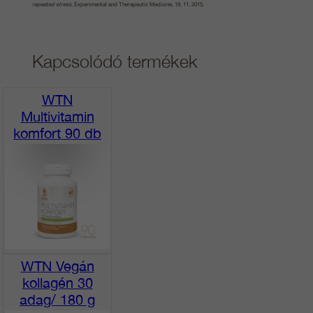
repeated stress
, Experimental and Therapeutic Medicine, 19, 11, 2015.
Kapcsolódó termékek
WTN
Multivitamin
komfort 90 db
WTN Vegán
kollagén 30
adag/ 180 g