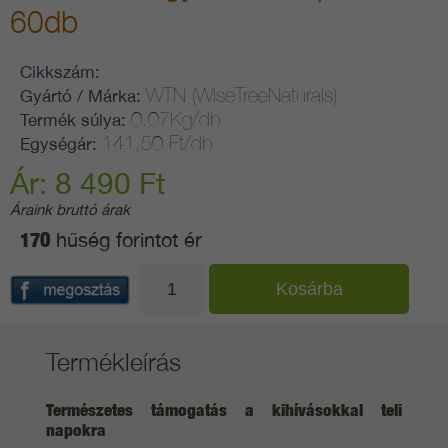
60db
Cikkszám:
WTN (WiseTreeNaturals)
Gyártó / Márka:
0.07Kg/db
Termék súlya:
141,50 Ft/db
Egységár:
Ár: 8 490 Ft
Áraink bruttó árak
170
hűség forintot ér
Termékleírás
Természetes támogatás a kihívásokkal teli
napokra