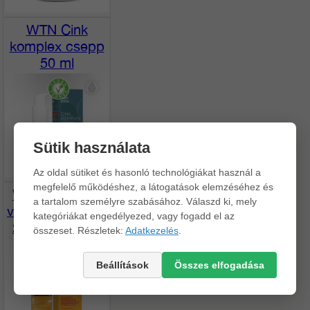
WTN Cink
komplex csepp
50 ml
Sütik használata
Az oldal sütiket és hasonló technológiákat használ a
megfelelő működéshez, a látogatások elemzéséhez és
WTN D3-K2-A
a tartalom személyre szabásához. Válaszd ki, mely
vitamin komplex
kategóriákat engedélyezed, vagy fogadd el az
20 ml 60 adag
összeset. Részletek:
Adatkezelés
.
Beállítások
Összes elfogadása