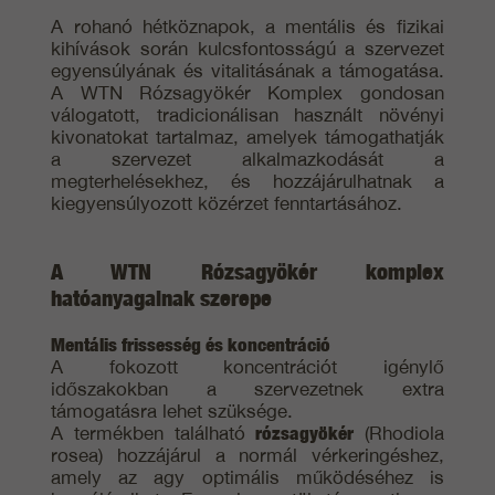
A rohanó hétköznapok, a mentális és fizikai
kihívások során kulcsfontosságú a szervezet
egyensúlyának és vitalitásának a támogatása.
A WTN Rózsagyökér Komplex gondosan
válogatott, tradicionálisan használt növényi
kivonatokat tartalmaz, amelyek támogathatják
a szervezet alkalmazkodását a
megterhelésekhez, és hozzájárulhatnak a
kiegyensúlyozott közérzet fenntartásához.
A WTN Rózsagyökér komplex
hatóanyagainak szerepe
Mentális frissesség és koncentráció
A fokozott koncentrációt igénylő
időszakokban a szervezetnek extra
támogatásra lehet szüksége.
A termékben található
rózsagyökér
(Rhodiola
rosea) hozzájárul a normál vérkeringéshez,
amely az agy optimális működéséhez is