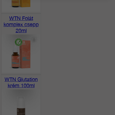
WTN Folát
komplex csepp
20ml
WTN Glutation
krém 100ml