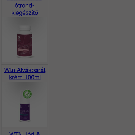
étrend-
kiegészítő
Wtn Alvásbarát
krém 100ml
WTN Jód &